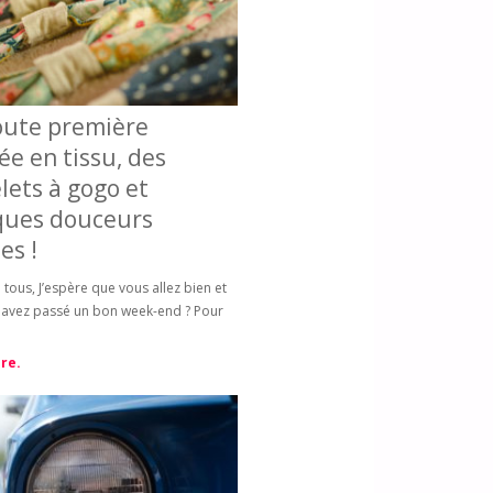
oute première
e en tissu, des
lets à gogo et
ques douceurs
es !
 tous, J’espère que vous allez bien et
 avez passé un bon week-end ? Pour
re.