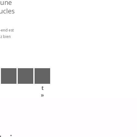
 une
ucles
k-end est
z bien
…
7
N
ex
t
»