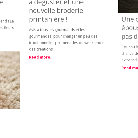
se
à déguster et une
nouvelle broderie
printanière !
Une 
-end ! La
épous
s fleurs
Avis à tous les gourmands et les
pas d
gourmandes, pour changer un peu des
traditionnelles promenades du week-end et
Coucou le
des créations
chance de
Read more.
extraordi
Read mo