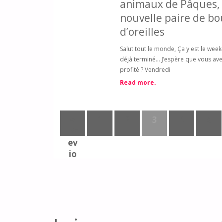
animaux de Pâques,
nouvelle paire de bo
d’oreilles
Salut tout le monde, Ça y est le wee
déjà terminé… J’espère que vous ave
profité ? Vendredi
Read more.
«
1
2
3
4
5
Pr
ev
io
us