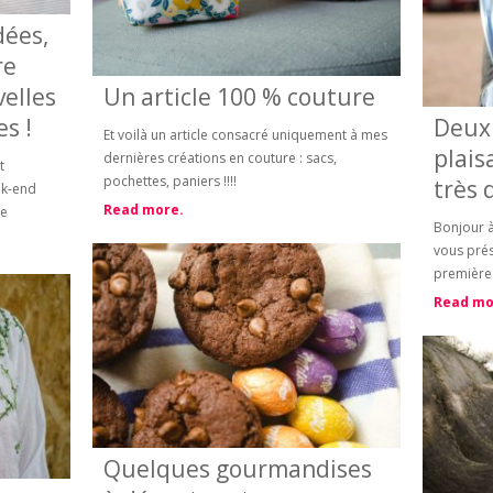
dées,
re
elles
Un article 100 % couture
s !
Deux 
Et voilà un article consacré uniquement à mes
plais
dernières créations en couture : sacs,
t
pochettes, paniers !!!!
très 
ek-end
Read more.
ne
Bonjour à 
vous prés
première 
Read mo
Quelques gourmandises