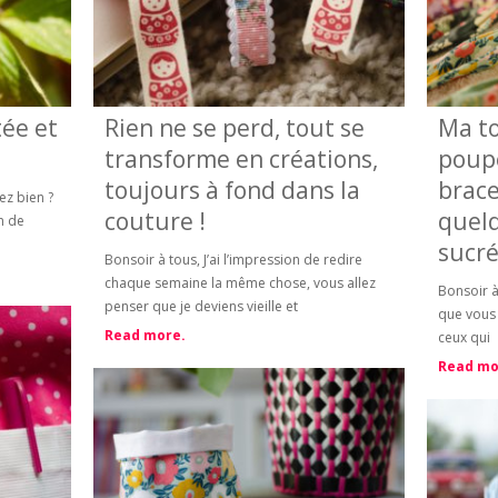
ée et
Rien ne se perd, tout se
Ma t
transforme en créations,
poupé
toujours à fond dans la
brace
ez bien ?
couture !
quel
in de
sucré
Bonsoir à tous, J’ai l’impression de redire
chaque semaine la même chose, vous allez
Bonsoir à
penser que je deviens vieille et
que vous
Read more.
ceux qui
Read mo